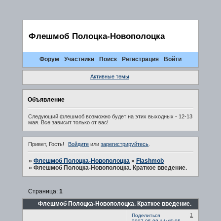
Флешмоб Полоцка-Новополоцка
Форум
Участники
Поиск
Регистрация
Войти
Активные темы
Объявление
Следующий флешмоб возможно будет на этих выходных - 12-13
мая. Все зависит только от вас!
Привет, Гость!
Войдите
или
зарегистрируйтесь
.
»
Флешмоб Полоцка-Новополоцка
»
Flashmob
»
Флешмоб Полоцка-Новополоцка. Краткое введение.
Страница:
1
Флешмоб Полоцка-Новополоцка. Краткое введение.
1
Поделиться