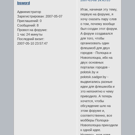
2007-05-08 14:45:05
bsword
Итак, начиная эту тему,
Администратор
первую на форуме, я
Зарегистрирован
: 2007-05-07
хочу сказать пару слов
Приглашений:
0
о том, почему вообще
Сообщений:
8
был создан этот форум.
Провел на форуме:
А форум создавался
1 час 24 минуты
для того, чтобы
Последний визит:
организовать один
2007-05-10 23:57:47
флешмоб для двух
городов - Полоцка и
Новополоцка, ибо на
двух основных
порталах городов -
polotsk.by и
polotsk.sadgor.by -
выдвигались разные
идеи для флешмоба и
это непонятно к чему
приводило. А теперь
хочется, чтобы
обсуждение шло на
этом форуме и,
соответственно, все
мобберы Полоцка-
Новополоцка приходили
к одной идее.
Надеюсь, моя идея