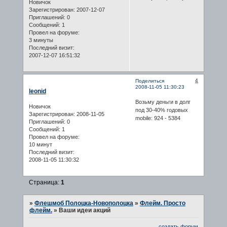
Новичок
Зарегистрирован
: 2007-12-07
Приглашений:
0
Сообщений:
1
Провел на форуме:
3 минуты
Последний визит:
2007-12-07 16:51:32
4
Поделиться
2008-11-05 11:30:23
leonid
Возьму деньги в долг
Новичок
под 30-40% годовых
Зарегистрирован
: 2008-11-05
mobile: 924 - 5384
Приглашений:
0
Сообщений:
1
Провел на форуме:
10 минут
Последний визит:
2008-11-05 11:30:32
Страница:
1
»
Флешмоб Полоцка-Новополоцка
»
Флейм. Просто
флейм.
»
Ваши идеи акций
создать форум