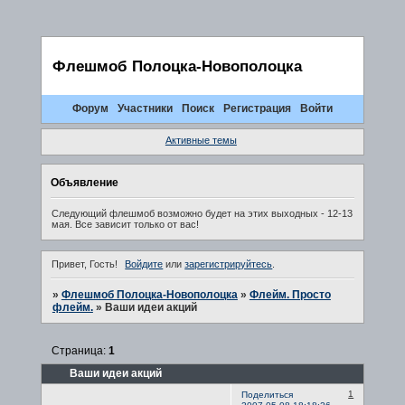
Флешмоб Полоцка-Новополоцка
Форум
Участники
Поиск
Регистрация
Войти
Активные темы
Объявление
Следующий флешмоб возможно будет на этих выходных - 12-13
мая. Все зависит только от вас!
Привет, Гость!
Войдите
или
зарегистрируйтесь
.
»
Флешмоб Полоцка-Новополоцка
»
Флейм. Просто
флейм.
»
Ваши идеи акций
Страница:
1
Ваши идеи акций
1
Поделиться