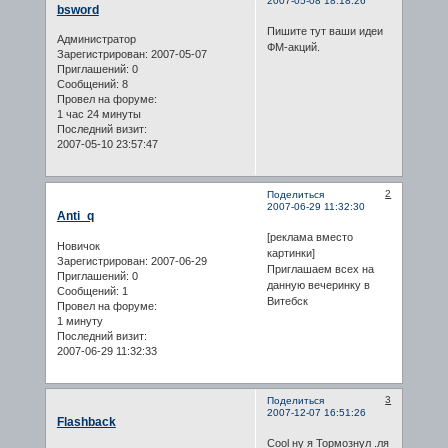
2007-05-08 18:18:26
bsword
Пишите тут ваши идеи
Администратор
ФМ-акций.
Зарегистрирован
: 2007-05-07
Приглашений:
0
Сообщений:
8
Провел на форуме:
1 час 24 минуты
Последний визит:
2007-05-10 23:57:47
2
Поделиться
2007-06-29 11:32:30
Anti_q
[реклама вместо
Новичок
картинки]
Зарегистрирован
: 2007-06-29
Приглашаем всех на
Приглашений:
0
данную вечеринку в
Сообщений:
1
Витебск
Провел на форуме:
1 минуту
Последний визит:
2007-06-29 11:32:33
3
Поделиться
2007-12-07 16:51:26
Flashback
Cool ну я Тормознул .ля